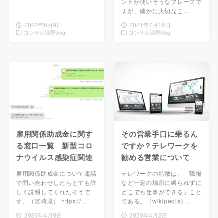
ントが使いそうなフレーズで
すが、確かに大切なこ…
2022年6月9日
2021年7月16日
コンサル浅野blog
コンサル浅野blog
雇用関係助成金に関す
その営業手口に乗るん
る窓口一覧 新型コロ
ですか？テレワークを
ナウイルス感染症関連
勧める営業について
雇用関係助成金について電話
テレワークの特徴は、「職場
で問い合わせしたらとても詳
など一定の場所に縛られずに
しく説明してくれたそうで
どこでも仕事ができる」こと
す。（宮崎県） https://…
である。（wikipedia) …
2020年4月9日
2020年4月2日