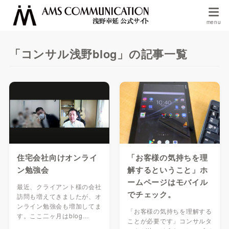
「コンサル浅野blog」の記事一覧
住宅会社向けオンライ
「お客様の気持ちを理
ン勉強会
解するということ」ホ
ームページはモバイル
最近、クライアント様の会社
でチェック。
訪問も増えてきましたが、オ
ンライン勉強会も増加してま
「お客様の気持ちを理解する
す。ここ二ヶ月はblog…
ことが必要です」コンサルタ