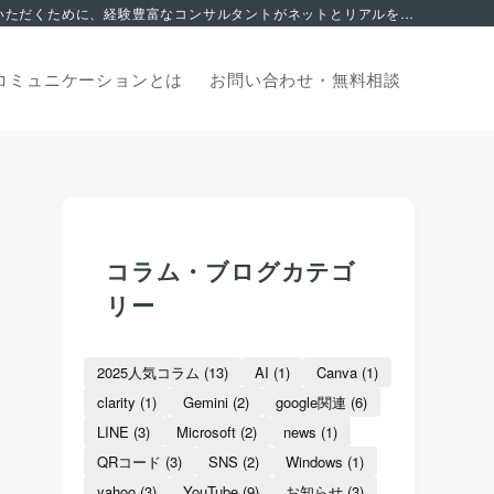
集客でお悩みの方へ。 2006年から地域を支える中小企業のマーケティングサポートに特化。これまで積み上げてきたノウハウを皆様にご活用いただくために、経験豊富なコンサルタントがネットとリアルを融合した独自の集客サポートでお応え致します。オンライン無料相談からお申込みいただけます。
コミュニケーションとは
お問い合わせ・
無料相談
コラム・ブログカテゴ
リー
2025人気コラム
(13)
AI
(1)
Canva
(1)
clarity
(1)
Gemini
(2)
google関連
(6)
LINE
(3)
Microsoft
(2)
news
(1)
QRコード
(3)
SNS
(2)
Windows
(1)
yahoo
(3)
YouTube
(9)
お知らせ
(3)