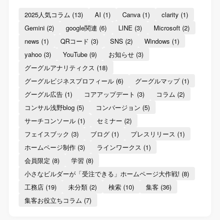
2025人気コラム
(13)
AI
(1)
Canva
(1)
clarity
(1)
Gemini
(2)
google関連
(6)
LINE
(3)
Microsoft
(2)
news
(1)
QRコード
(3)
SNS
(2)
Windows
(1)
yahoo
(3)
YouTube
(9)
お知らせ
(3)
グーグルアナリティクス
(18)
グーグルビジネスプロフィール
(6)
グーグルマップ
(1)
グーグル広告
(1)
コアアップデート
(3)
コラム
(2)
コンサル浅野blog
(5)
コンバージョン
(5)
サーチコンソール
(1)
セミナー
(2)
フェイスブック
(3)
ブログ
(1)
プレスリリース
(1)
ホームページ制作
(3)
ラインワークス
(1)
会員限定
(8)
学習
(8)
小さなビルダーが「受注できる」ホームページ大作戦!
(8)
工務店
(19)
未分類
(2)
検索
(10)
集客
(36)
集客お役立ちコラム
(7)