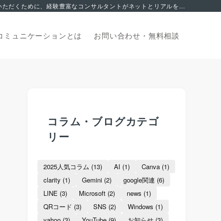
集客でお悩みの方へ。 2006年から地域を支える中小企業のマーケティングサポートに特化。これまで積み上げてきたノウハウを皆様にご活用いただくために、経験豊富なコンサルタントがネットとリアルを融合した独自の集客サポートでお応え致します。オンライン無料相談からお申込みいただけます。
コミュニケーションとは
お問い合わせ・
無料相談
コラム・ブログカテゴ
リー
2025人気コラム
(13)
AI
(1)
Canva
(1)
clarity
(1)
Gemini
(2)
google関連
(6)
LINE
(3)
Microsoft
(2)
news
(1)
QRコード
(3)
SNS
(2)
Windows
(1)
yahoo
(3)
YouTube
(9)
お知らせ
(3)