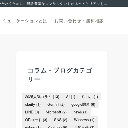
集客でお悩みの方へ。 2006年から地域を支える中小企業のマーケティングサポートに特化。これまで積み上げてきたノウハウを皆様にご活用いただくために、経験豊富なコンサルタントがネットとリアルを融合した独自の集客サポートでお応え致します。オンライン無料相談からお申込みいただけます。
コミュニケーションとは
お問い合わせ・
無料相談
コラム・ブログカテゴ
リー
2025人気コラム
(13)
AI
(1)
Canva
(1)
clarity
(1)
Gemini
(2)
google関連
(6)
LINE
(3)
Microsoft
(2)
news
(1)
QRコード
(3)
SNS
(2)
Windows
(1)
yahoo
(3)
YouTube
(9)
お知らせ
(3)