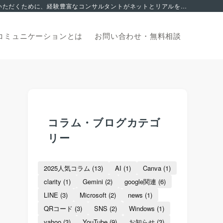
集客でお悩みの方へ。 2006年から地域を支える中小企業のマーケティングサポートに特化。これまで積み上げてきたノウハウを皆様にご活用いただくために、経験豊富なコンサルタントがネットとリアルを融合した独自の集客サポートでお応え致します。オンライン無料相談からお申込みいただけます。
コミュニケーションとは
お問い合わせ・
無料相談
コラム・ブログカテゴ
リー
2025人気コラム
(13)
AI
(1)
Canva
(1)
clarity
(1)
Gemini
(2)
google関連
(6)
LINE
(3)
Microsoft
(2)
news
(1)
QRコード
(3)
SNS
(2)
Windows
(1)
yahoo
(3)
YouTube
(9)
お知らせ
(3)