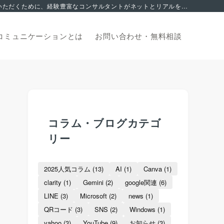
集客でお悩みの方へ。 2006年から地域を支える中小企業のマーケティングサポートに特化。これまで積み上げてきたノウハウを皆様にご活用いただくために、経験豊富なコンサルタントがネットとリアルを融合した独自の集客サポートでお応え致します。オンライン無料相談からお申込みいただけます。
コミュニケーションとは
お問い合わせ・
無料相談
コラム・ブログカテゴ
リー
2025人気コラム
(13)
AI
(1)
Canva
(1)
clarity
(1)
Gemini
(2)
google関連
(6)
LINE
(3)
Microsoft
(2)
news
(1)
QRコード
(3)
SNS
(2)
Windows
(1)
yahoo
(3)
YouTube
(9)
お知らせ
(3)