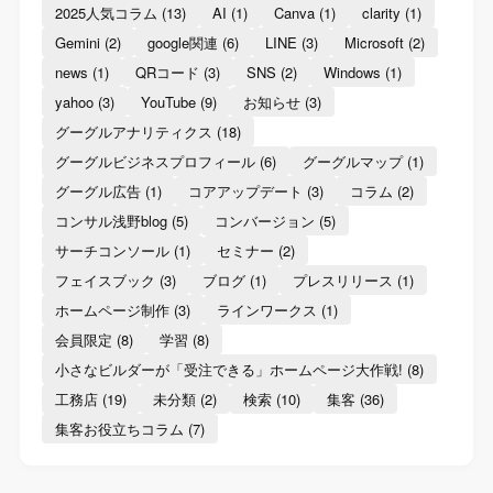
2025人気コラム
(13)
AI
(1)
Canva
(1)
clarity
(1)
Gemini
(2)
google関連
(6)
LINE
(3)
Microsoft
(2)
news
(1)
QRコード
(3)
SNS
(2)
Windows
(1)
yahoo
(3)
YouTube
(9)
お知らせ
(3)
グーグルアナリティクス
(18)
グーグルビジネスプロフィール
(6)
グーグルマップ
(1)
グーグル広告
(1)
コアアップデート
(3)
コラム
(2)
コンサル浅野blog
(5)
コンバージョン
(5)
サーチコンソール
(1)
セミナー
(2)
フェイスブック
(3)
ブログ
(1)
プレスリリース
(1)
ホームページ制作
(3)
ラインワークス
(1)
会員限定
(8)
学習
(8)
小さなビルダーが「受注できる」ホームページ大作戦!
(8)
工務店
(19)
未分類
(2)
検索
(10)
集客
(36)
集客お役立ちコラム
(7)