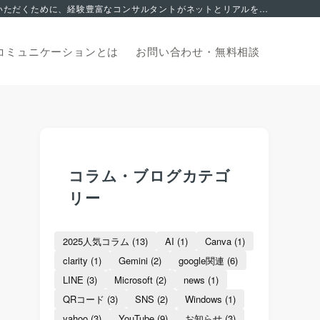
集客でお悩みの方へ。 2006年から地域を支える中小企業のマーケティングサポートに特化。これまで積み上げてきたノウハウを皆様にご活用いただくために、経験豊富なコンサルタントがネットとリアルを融合した独自の集客サポートでお応え致します。オンライン無料相談からお申込みいただけます。
コミュニケーションとは
お問い合わせ・
無料相談
コラム・ブログカテゴ
リー
2025人気コラム
(13)
AI
(1)
Canva
(1)
clarity
(1)
Gemini
(2)
google関連
(6)
LINE
(3)
Microsoft
(2)
news
(1)
QRコード
(3)
SNS
(2)
Windows
(1)
yahoo
(3)
YouTube
(9)
お知らせ
(3)