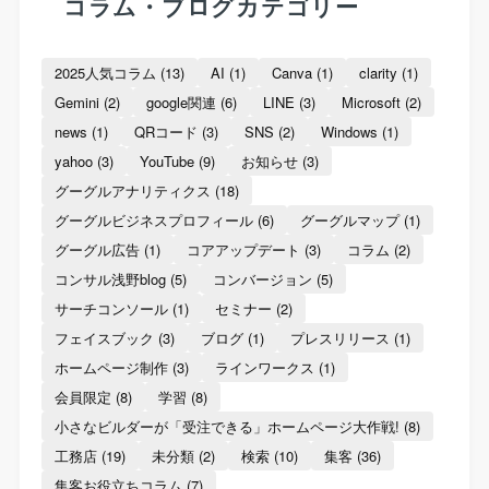
コラム・ブログカテゴリー
2025人気コラム
(13)
AI
(1)
Canva
(1)
clarity
(1)
Gemini
(2)
google関連
(6)
LINE
(3)
Microsoft
(2)
news
(1)
QRコード
(3)
SNS
(2)
Windows
(1)
yahoo
(3)
YouTube
(9)
お知らせ
(3)
グーグルアナリティクス
(18)
グーグルビジネスプロフィール
(6)
グーグルマップ
(1)
グーグル広告
(1)
コアアップデート
(3)
コラム
(2)
コンサル浅野blog
(5)
コンバージョン
(5)
サーチコンソール
(1)
セミナー
(2)
フェイスブック
(3)
ブログ
(1)
プレスリリース
(1)
ホームページ制作
(3)
ラインワークス
(1)
会員限定
(8)
学習
(8)
小さなビルダーが「受注できる」ホームページ大作戦!
(8)
工務店
(19)
未分類
(2)
検索
(10)
集客
(36)
集客お役立ちコラム
(7)