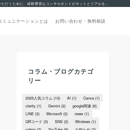
集客でお悩みの方へ。 2006年から地域を支える中小企業のマーケティングサポートに特化。これまで積み上げてきたノウハウを皆様にご活用いただくために、経験豊富なコンサルタントがネットとリアルを融合した独自の集客サポートでお応え致します。オンライン無料相談からお申込みいただけます。
コミュニケーションとは
お問い合わせ・
無料相談
コラム・ブログカテゴ
リー
2025人気コラム
(13)
AI
(1)
Canva
(1)
clarity
(1)
Gemini
(2)
google関連
(6)
LINE
(3)
Microsoft
(2)
news
(1)
QRコード
(3)
SNS
(2)
Windows
(1)
yahoo
(3)
YouTube
(9)
お知らせ
(3)