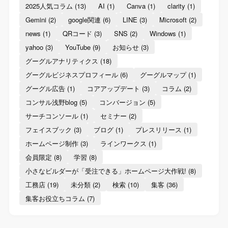
2025人気コラム
(13)
AI
(1)
Canva
(1)
clarity
(1)
Gemini
(2)
google関連
(6)
LINE
(3)
Microsoft
(2)
news
(1)
QRコード
(3)
SNS
(2)
Windows
(1)
yahoo
(3)
YouTube
(9)
お知らせ
(3)
グーグルアナリティクス
(18)
グーグルビジネスプロフィール
(6)
グーグルマップ
(1)
グーグル広告
(1)
コアアップデート
(3)
コラム
(2)
コンサル浅野blog
(5)
コンバージョン
(5)
サーチコンソール
(1)
セミナー
(2)
フェイスブック
(3)
ブログ
(1)
プレスリリース
(1)
ホームページ制作
(3)
ラインワークス
(1)
会員限定
(8)
学習
(8)
小さなビルダーが「受注できる」ホームページ大作戦!
(8)
工務店
(19)
未分類
(2)
検索
(10)
集客
(36)
集客お役立ちコラム
(7)