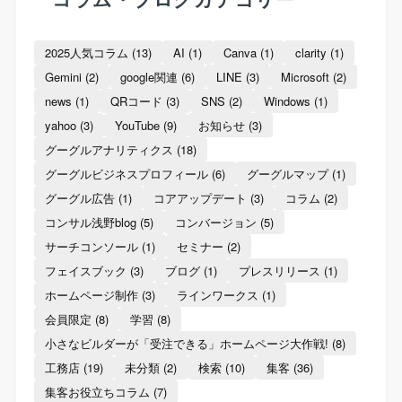
2025人気コラム
(13)
AI
(1)
Canva
(1)
clarity
(1)
Gemini
(2)
google関連
(6)
LINE
(3)
Microsoft
(2)
news
(1)
QRコード
(3)
SNS
(2)
Windows
(1)
yahoo
(3)
YouTube
(9)
お知らせ
(3)
グーグルアナリティクス
(18)
グーグルビジネスプロフィール
(6)
グーグルマップ
(1)
グーグル広告
(1)
コアアップデート
(3)
コラム
(2)
コンサル浅野blog
(5)
コンバージョン
(5)
サーチコンソール
(1)
セミナー
(2)
フェイスブック
(3)
ブログ
(1)
プレスリリース
(1)
ホームページ制作
(3)
ラインワークス
(1)
会員限定
(8)
学習
(8)
小さなビルダーが「受注できる」ホームページ大作戦!
(8)
工務店
(19)
未分類
(2)
検索
(10)
集客
(36)
集客お役立ちコラム
(7)