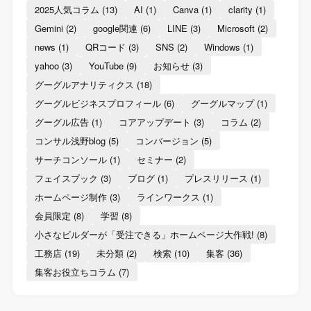
2025人気コラム
(13)
AI
(1)
Canva
(1)
clarity
(1)
Gemini
(2)
google関連
(6)
LINE
(3)
Microsoft
(2)
news
(1)
QRコード
(3)
SNS
(2)
Windows
(1)
yahoo
(3)
YouTube
(9)
お知らせ
(3)
グーグルアナリティクス
(18)
グーグルビジネスプロフィール
(6)
グーグルマップ
(1)
グーグル広告
(1)
コアアップデート
(3)
コラム
(2)
コンサル浅野blog
(5)
コンバージョン
(5)
サーチコンソール
(1)
セミナー
(2)
フェイスブック
(3)
ブログ
(1)
プレスリリース
(1)
ホームページ制作
(3)
ラインワークス
(1)
会員限定
(8)
学習
(8)
小さなビルダーが「受注できる」ホームページ大作戦!
(8)
工務店
(19)
未分類
(2)
検索
(10)
集客
(36)
集客お役立ちコラム
(7)