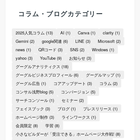
コラム・ブログカテゴリー
2025人気コラム
(13)
AI
(1)
Canva
(1)
clarity
(1)
Gemini
(2)
google関連
(6)
LINE
(3)
Microsoft
(2)
news
(1)
QRコード
(3)
SNS
(2)
Windows
(1)
yahoo
(3)
YouTube
(9)
お知らせ
(3)
グーグルアナリティクス
(18)
グーグルビジネスプロフィール
(6)
グーグルマップ
(1)
グーグル広告
(1)
コアアップデート
(3)
コラム
(2)
コンサル浅野blog
(5)
コンバージョン
(5)
サーチコンソール
(1)
セミナー
(2)
フェイスブック
(3)
ブログ
(1)
プレスリリース
(1)
ホームページ制作
(3)
ラインワークス
(1)
会員限定
(8)
学習
(8)
小さなビルダーが「受注できる」ホームページ大作戦!
(8)